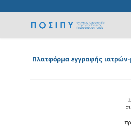
Πλατφόρμα εγγραφής ιατρών-μ
Σ
σ
πρ