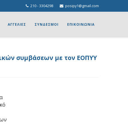
210 - 3304298
posipy1@gmail.com
ΑΓΓΕΛΙΕΣ
ΣΥΝΔΕΣΜΟΙ
ΕΠΙΚΟΙΝΩΝΙΑ
γικών συμβάσεων με τον ΕΟΠΥΥ
να
κό
ρων