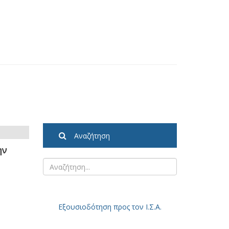
Αναζήτηση
ην
Εξουσιοδότηση
προς τον Ι.Σ.Α.