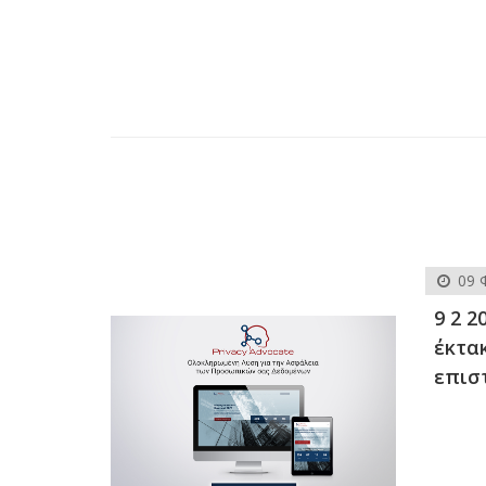
09 
9 2 2
έκτα
επιστ