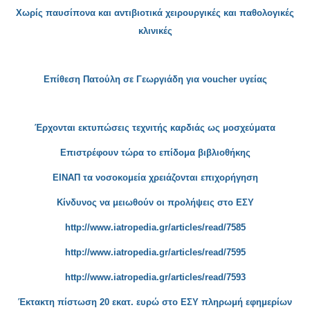
Χωρίς παυσίπονα και αντιβι
οτικά χειρουργικές και παθολογικές
κλινικές
Επίθε
ση Πατούλη σε Γεωργιάδη για
voucher
υγείας
Έρ
χονται εκτυπώσεις τεχνιτής καρδιάς ως μοσχεύματα
Επιστρέφουν τώρα το επίδομα βιβλ
ιοθήκης
ΕΙΝΑ
Π τα νοσοκομεία χρειάζονται επιχορήγηση
Κίνδυνος να μειωθούν οι προλήψεις στο ΕΣΥ
http://www.iatropedia.gr/articles/read/7585
http://www.iatropedia.gr/articles/read/7595
http://www.iatropedia.gr/articles/read/7593
Έκτακτη πίστωση 20 εκατ. ευρώ στο ΕΣΥ πληρωμή εφημερίων