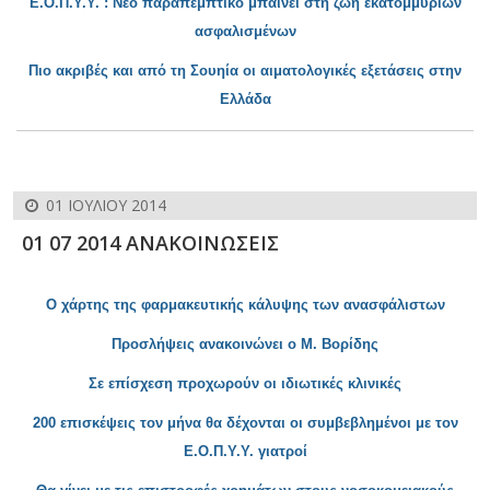
Ε.Ο.Π.Υ.Υ. : Νέο παραπεμπτικό μπαίνει στη ζωή εκ
ατομμυρίων
ασφαλισμένων
Πιο ακριβές και από τη Σουηία οι αιμ
ατολογικές εξετάσεις στην
Ελλάδα
01 ΙΟΥΛΊΟΥ 2014
01 07 2014 ΑΝΑΚΟΙΝΩΣΕΙΣ
Ο χάρτης της φαρμακευτικής κάλυψης των ανασφάλιστων
Προσλήψεις ανακοινώνει ο Μ. Βορίδης
Σε επί
σχεση προχωρούν οι ιδιωτικές κλινικές
200 ε
πισκέψεις τον μ
ήνα θα δέχονται οι συμβεβλημένοι με τον
Ε.Ο.Π.Υ.Υ. γιατροί