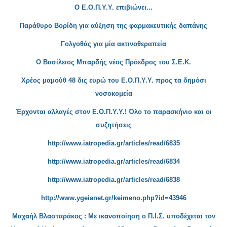
Ο Ε.Ο.Π.Υ.Υ. επιβιώνει...
Παράθυρο Βορίδη για αύξηση
της φαρμακευτικής δαπάνης
Γολγοθ
άς για μία ακτινοθεραπεία
Ο Βασίλειος Μπα
ρδής νέος Πρόεδρος του Σ.Ε.Κ.
Χρέος μαμούθ 48 δις ευρώ του Ε.Ο.Π.Υ.Υ. προς τα δημόσι
νοσοκομεία
Έρχονται αλλαγές στον Ε.Ο.Π.Υ
.Υ.! Όλο το παρασκήνιο και οι
συζητήσεις
http://www.iatropedia.gr/articles/read/6835
http://www.iatropedia.gr/articles/read/6834
http://www.iatropedia.gr/articles/read/6838
http://www.ygeianet.gr/keimeno.php?id=43946
Μαχαήλ Βλα
σταράκος : Με ικανοποίηση ο Π.Ι.Σ. υποδέχεται τον