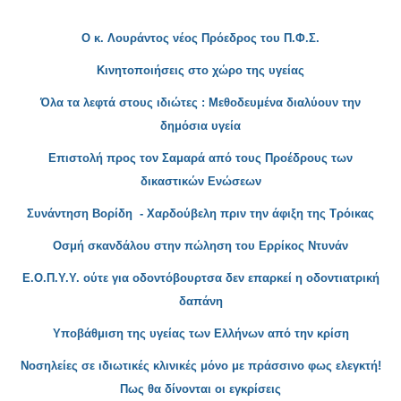
Ο κ. Λουράντος νέος Πρόεδρος του Π.Φ.Σ.
Κινητοποιήσεις στο χώρο της υγείας
Όλα τα λεφτά
στους ιδιώτες : Μεθοδευμένα διαλύουν την
δημόσια υγεία
Επιστολή προς τον Σαμα
ρά από τους Προέδρους των
δικαστικών Ενώσεων
Συνάντηση Βορίδη - Χαρδούβελη πριν την άφιξη της Τρόικας
Οσμή σκανδάλου στην πώληση του Ερρίκος Ντυνάν
Ε.
Ο.Π.Υ.Υ. ούτε για οδοντόβουρτσα δεν επαρκεί
η οδοντιατρική
δαπάνη
Υποβάθμιση της υγείας των Ελλή
νων από την κρίση
Νοσ
ηλείες σε ιδιωτικές κλινικές μόνο με πράσσινο φως ελεγκτή!
Πως θα δίνονται οι εγκρίσεις