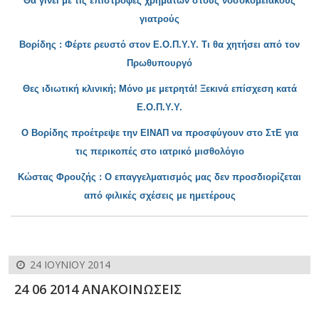
Θα γίν
ει με τις επιστροφές χρημάτων στους νοσοκομειακούς
γιατρούς
Βορίδης : Φέρτε ρευστ
ό στον Ε.Ο.Π.Υ.Υ. Τι θα χητήσει από τον
Πρωθυπουργό
Θες ιδιωτική κλινική; Μόνο με μετρητά!
Ξεκινά επίσχεση κατά
Ε.Ο.Π.Υ.Υ.
Ο Βορίδης προέτρεψε την ΕΙΝΑΠ να προσφύγουν στο ΣτΕ για
τις περικοπές στο ιατρικό μ
ισθολόγιο
Κώστας Φρουζής : Ο επαγγελματισμός μας δεν προσδιορίζεται
από
φιλικές σχέσεις με ημετέρους
24 ΙΟΥΝΊΟΥ 2014
24 06 2014 ΑΝΑΚΟΙΝΩΣΕΙΣ