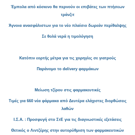
Έμπολα από κόσκινο θα περνούν οι επιβάτες των πτήσεων
τράνζιτ
Άγνοια ανασφ
άλιστων για το νέο πλαίσιο δωρεάν περίθαλψης
Σε θολά
νερά η τιμολόγηση
Κατόπιν εορτής μέτρα για τις χορηγίες σε γιατρούς
Παράνομο τ
ο
delivery φαρμάκων
Μείωση τζίρου στις φαρμακευτικές
Τιμές για 660 νέα φάρμακα από Δευτέρα ελ
άχιστες διορθώσεις
λαθών
Ι.Σ.Α. : Προσφυγή στο ΣτΕ για τις διαγνωστικές εξετάσεις
Θετικός ο Λιντζέρης στην αυτορύθμιση των
φαρμακευτικών