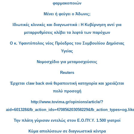
φαρμακοποιών
Μένει ή φεύ
γει ο Άδωνις;
Ιδιωτικές κλινικές και διαγνωστ
ικά : Η Κυβέρνηση αντί για
μεταρρυθμίσεις κλέβει τα λεφτά των παρόχων
Ο κ. Υφαντόπολος νέος Πρόεδρος του Συμβο
υλίου Δημόσιας
Υγείας
Νομο
σχέδιο για μεταμοσχεύσεις
Reuters
Έρχεται claw
back ανά θεραπευτική κατηγορία και χρειάζεται
πολύ προσοχή
http://www.tovima.gr/opinions/article/?
aid=601328&fb_action_ids=470856203058229&fb_action_types=og.lik
Την πλάτη γύρισαν εντελώς στον Ε.Ο.ΠΥ.Υ. 1.500 γιατροί
Κύμ
α απολύσεων σε διαγνωστικά κέντρα