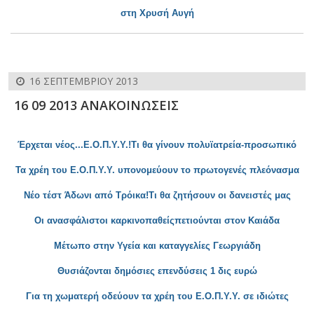
στη Χρυσή Αυγή
16 ΣΕΠΤΕΜΒΡΊΟΥ 2013
16 09 2013 ΑΝΑΚΟΙΝΩΣΕΙΣ
Έρχεται νέος...Ε.Ο.Π.Υ.Υ.!Τι θα γίνουν
πολυϊατρεία-προσωπικό
Τα χρέη του Ε.Ο.Π.Υ.Υ. υπονομεύουν το πρωτογε
νές πλεόνασμα
Νέο τέστ Άδωνι απ
ό Τρόικα!Τι θα ζητήσουν οι δανειστές μας
Οι ανασφάλιστοι καρκινοπαθείςπε
τιούνται στον Καιάδα
Μέτωπο στην Υγεία και καταγγελίες Γεωργιάδη
Θυσιάζονται δημόσιες επενδύσεις 1 δις ευρώ
Για τη χωματερή οδεύουν τα χρέη του Ε.Ο.Π.Υ.Υ. σε ιδιώτες