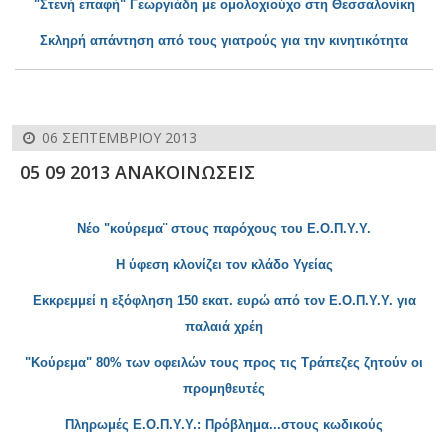
"Στενή επαφή" Γεωργιάδη με ομολοχιούχο στη Θ
εσσαλονίκη
Σκληρή απάν
τηση από τους γιατρούς για την κινητικότητα
06 ΣΕΠΤΕΜΒΡΊΟΥ 2013
05 09 2013 ΑΝΑΚΟΙΝΩΣΕΙΣ
Νέο "κούρεμα¨ στους παρόχους του Ε.Ο.Π.Υ.Υ.
Η ύφεση κλονίζει τον κλάδο Υγείας
Εκκρεμμεί η εξόφληση 150 εκατ. ευρώ από τον Ε.Ο.Π.Υ.Υ. για
παλ
αιά χρέη
"Κούρεμα" 80% των οφειλών τους προς τις Τράπεζες ζητούν οι
προμηθε
υτές
Πληρωμές Ε.Ο.Π.Υ.Υ.:
Πρόβλημα...στους κωδικούς