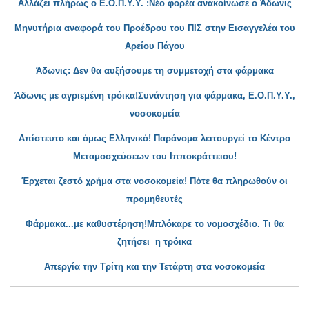
Αλλάζει πλήρως ο Ε.Ο.Π.Υ.Υ. :Νέο φορέα ανακοίνωσε ο Άδωνις
Μηνυτήρια αναφορά του Προέδρου του ΠΙΣ στην Εισαγγελέα του
Αρείου Πάγο
υ
Άδωνις: Δεν θα αυξήσουμε τη συμμετοχή στα φάρμακα
Άδωνις με αγριεμ
έ
νη τρόικα!Συνάντηση για φάρμακα
, Ε.Ο.Π.Υ.Υ.,
νοσοκομεία
Απίστευτο και όμως Ελληνικό! Παράν
ομα λειτουργεί το Κέντρο
Μεταμοσχεύσεων
του
Ιπποκράττειου!
Έρχεται ζεστό χρήμα στα ν
οσοκομεία! Πότε θα πληρωθούν οι
προμηθευτές
Φάρμ
ακα...
με καθυστ
έρηση!Μπλόκαρε το νομοσχέδιο. Τι θα
ζητήσει η τρόικα
Απεργία την Τρίτη και την Τε
τάρτη στα νοσοκομεία