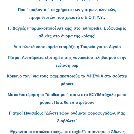
Που
"κρύβονται" τα χρήματα των γιατρών, κλινικών,
προμηθευτών που χρωστά ο Ε.Ο.Π.Υ.Υ.;
Γ. Δαγρές (Φαρμακοποιοί Αττικής) στο iatropedia: Εξόφθαλμες
αδικίες στο όνομα της κρίσης!
Δύο πλωτά νοσοκομεία ετοιμάζει η Τουρκία για το Αιγαίο
Πάτρα: Ανεπάρκεια εξυπηρέτησης γυναικείου πληθυσμού στην
εξέταση pap
Κόκκινο πανί για τους φ
αρμακοποιούς τα ΜΗΣΥΦΑ στα σούπερ
μάρκετ
Με καθυστέρηση οι "
διαθέσιμοι" πίσω στο ΕΣΥ!Μπάχαλο με τα
μόρια . Πότε θα επιστρέψουν
Γιατροί Ωνασείου: "Δώστε τώρα ονόματα φοροφυγάδων. Μας
διαβάλ
ετε"
Έρχονται οι αποκλειστικές...με πτυχίο!Τι απάντησε ο Άδωνις