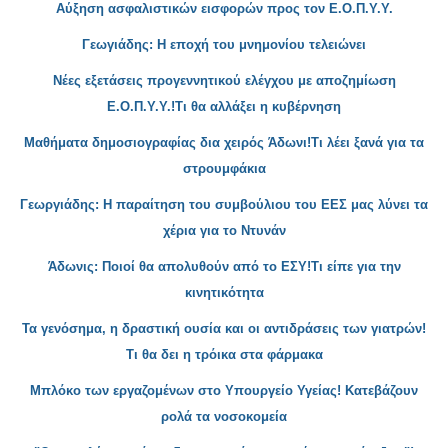
Α
ύξηση ασφαλιστικών εισφορών προς τον Ε.Ο.Π.Υ.Υ.
Γεωγιάδης: Η εποχή του μνημονίου τελειώνει
Νέες εξετάσεις προγεννητικού ελέγχου με αποζημίωση
Ε.Ο.Π.Υ.Υ.!Τι θα αλλάξει η κυβ
έρνηση
Μαθήματα δημοσιογραφίας δια χειρός Άδωνι!Τι λέει ξανά για τα
στρουμφά
κια
Γεωργιάδης: Η παραίτηση του συμβούλιου του ΕΕΣ μας λύνει τα
χέρια για το Ντυνάν
Άδωνις: Ποιο
ί θα απολυθούν από το ΕΣΥ!Τι είπε για την
κινητικότητα
Τα γενόσημα, η δραστική ουσία και οι αντιδράσεις των γιατρώ
ν!
Τι θα δει η τρόικα στα φάρμακα
Μπλόκο των εργα
ζομένων στο Υπουργείο Υγείας! Κατεβάζουν
ρολά τα νοσοκομεία