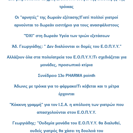
τρόικας
Οι "αρνητές" της δωρεάν εξέταση
ς!Γιατί πολλοί γιατροί
αρνούνται το δωρεάν εισιτήριο για τους ανασφάλιστους
"ΌΧΙ"
στη δωρεάν Υγεία των τριών εξετάσεων
Άδ. Γεωργιάδης: " Δεν διαλύονται οι δομές του Ε.Ο.Π.Υ.Υ."
Αλλάζουν όλα στα πολυϊατρεία του Ε.Ο.Π.Υ.Υ.!Τι σχεδιάζεται για
μονάδες, προσωπικό κτίρια
Συνέδρειο 13ο PHARM
A point
h
Άδωνις με τρόικα για το φάρμακο!Τι κόβεται και τι μέτρα
έρχονται
"
Κόκκινη γραμμή" για τον Ι.Σ.Α. η απόλυση των γιατρών που
απασχολούνται στον Ε.Ο.Π.Υ.Υ.
Γεωργιάδης: "Ουδεμία μονάδα του Ε.Ο.Π.Υ.Υ. θα διαλυθεί,
ουδείς γιατρός θα χάσει τη δουλειά του