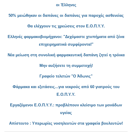
οι Έλληνες
50
% μειώθηκαν οι δαπάνες οι δαπάνες για παροχές ασθενείας
Θα ελέχγουν τις χρεώσεις στον Ε.Ο.Π.Υ.Υ.
Ελληνές φαρμακοβιομήχανοι: "Δεχόμαστε χτυπήματα από ξένα
επιχειρηματικά συμφέροντα!"
Νέα μείωση στη συνολική φαρμακευτική δαπάνη ζητεί η τρόικα
Μην αυξήσετε τη συμμετοχή
!
Γραφείο τελετών "Ο Άδωνι
ς"
Φ
άρμακα και εξετάσεις...για νεκρούς από 60 γιατρούς του
Ε.Ο.Π.Υ.Υ.
Εργαζόμενοι Ε.Ο.Π.Υ.Υ.: προβλέπουν κλείσιμο των μονάδων
υγείας
Απίστευτο : Υπερωρίες νοσηλε
υτών στα γραφεία βουλευτών!