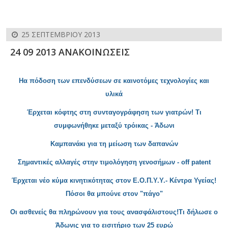
25 ΣΕΠΤΕΜΒΡΊΟΥ 2013
24 09 2013 ΑΝΑΚΟΙΝΩΣΕΙΣ
Ηα πόδοση των επενδύσεων σε καινοτόμες τεχνολογίες και
υλικά
Έρχεται κ
όφτης στη συνταγογράφηση των γιατρών! Τι
συμφωνήθηκε μεταξύ τρόικας - Άδωνι
Καμπανάκι για τη μείωση των δαπανών
Σημαντικές αλλαγές στην τιμολόγηση γενοσήμων - off paten
t
Έρχεται νέ
ο κύμα κινητικότητας στον Ε.Ο.Π.Υ.Υ.- Κέντρα Υγείας!
Πόσοι θα μπούνε στον "πάγο"
Οι ασθενείς θα πληρώνουν για τους ανα
σφάλιστους!Τι δήλωσε ο
Άδωνις για το εισιτήριο των 25 ευρώ