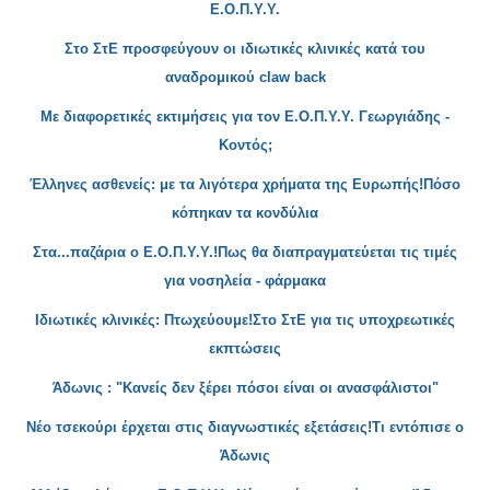
Ε.Ο.Π.Υ.Υ.
Στο ΣτΕ προσφεύγουν οι ιδιωτικές κλινικές κατά του
αναδρομικού claw back
Με διαφορετικές
εκτιμήσεις για τον Ε.Ο.Π.Υ.Υ. Γεωργιάδης -
Κοντός;
Έλληνες α
σθενείς: με τα λιγότερα χρήματα της Ευρωπής!Πόσο
κόπηκαν τα κονδύλια
Στα
...παζάρια ο Ε.Ο.Π.Υ.Υ.!Πως θα διαπραγματεύεται τις τιμές
για νοσηλεία - φάρμακα
Ιδιωτικές κλινικές: Πτωχεύουμε
!Στο ΣτΕ για τις υποχρεωτικές
εκπτώσεις
Άδωνις : "Κανείς δεν ξέρει πόσοι είναι οι ανασφάλιστοι"
Νέο τσεκούρι έρχε
ται στις διαγνωστικές εξετάσεις!Τι εντόπισε ο
Άδωνις