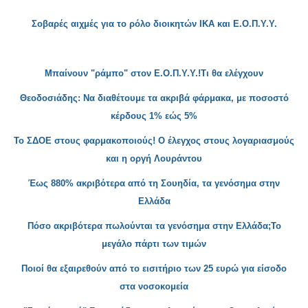
Σοβαρές αιχμές για το ρόλο διοικητών ΙΚΑ κ
αι Ε.Ο.Π.Υ.Υ.
Μπαίνουν "ράμπο" στ
ον Ε.Ο.Π.Υ.Υ.!Τι θα ελέγχουν
Θεοδοσιάδης: Να διαθέτουμε τα ακριβ
ά φάρμακα, με ποσοστό
κέρδους 1% εώς 5%
Το ΣΔΟΕ στους φαρμακοποιούς
! Ο έλεγχος στους λογαριασμούς
και η οργή Λουράντου
Έω
ς 880% ακριβότερα από τη Σου
ηδία, τα γενόσημα στην
Ελλάδα
Πόσο ακριβότερα πωλούνται τα γενόσημα στην Ελ
λάδα;Το
μεγάλο πάρτι των τιμών
Ποιοί θα εξαιρεθούν από το εισιτήριο των 25 ευρώ
για είσοδο
στα νοσοκομεία