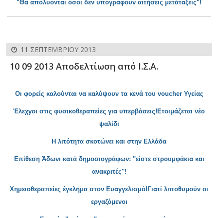
"Θα απολύονται όσοι δεν υπογρ
άφουν αιτήσεις μετάταξεις"
!
11 ΣΕΠΤΕΜΒΡΊΟΥ 2013
10 09 2013 Αποδελτίωση από Ι.Σ.Α.
Οι φορείς καλούνται να καλύψουν τα κενά του voucher Υγείας
Έλεχγοι στις φυσικοθεραπείες για υπερβάσεις!Ετοιμάζεται νέο
ψαλίδι
Η λιτότη
τα σκοτώνει και στην Ελλάδα
Επ
ίθεση Άδωνι κατά δημοσιογράφων: "είστε στρουμφάκια και
ανακριτές"!
Χημειοθεραπείες έγκλη
μα στον Ευαγγελισμό
!Γιατί λιποθυμούν οι
εργαζόμενοι