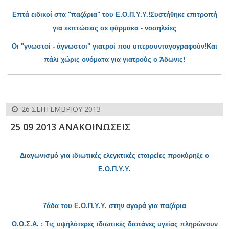
Επτά ειδικοί στα "παζάρια" του Ε.Ο.Π.Υ.Υ.!Συστήθηκε επιτροπή
για εκπτώσεις σε φάρμ
ακα - νοσηλείες
Οι "γνωστοί - άγν
ωστοι" γιατροί που υπερσυνταγογραφούν!Και
πάλι χώρις ονόματα για γιατρούς ο Άδωνις!
26 ΣΕΠΤΕΜΒΡΊΟΥ 2013
25 09 2013 ΑΝΑΚΟΙΝΩΣΕΙΣ
Διαγωνισμό για ιδιωτικές ελεγκτικές εταιρείες προκύρηξε ο
Ε.Ο.Π.Υ.Υ.
7
άδα του Ε.Ο.Π.Υ.Υ. στην αγορά για παζάρια
Ο.
Ο.Σ.Α. : Τις υψηλότερες ιδιωτικές δαπάνες υγείας πληρώνουν