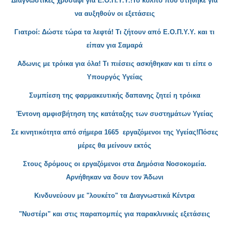
Διαγνωστικές χρυσάφι για Ε.Ο.Π
.Υ.Υ.!Το κόλπο που στήθηκε για
να αυξηθούν οι εξετάσεις
Γιατροί: Δώστε τώρα τα λεφτά! Τι ζήτουν
από Ε.Ο.Π.Υ.Υ. και τι
είπαν για Σαμαρά
Αδωνις με τρόικα για όλα! Τι πιέσεις ασκήθηκαν και τι είπε ο
Υπουργός Υγείας
Συμπίεση της φαρμακευτική
ς δαπανης ζητεί η τρόικα
Έντονη αμφισβήτηση της κατάταξης των συστημ
άτων Υγείας
Σε κινητικότητα από σ
ήμερα 1665 εργαζόμενοι της Υγείας!Πόσες
μέρες θα μείνουν εκτός
Στους δρόμους οι εργαζόμεν
οι στα Δημόσια Νοσοκομεία.
Αρνήθηκαν να δουν τον Άδωνι
Κινδυνεύουν με "λουκέτο" τα Διαγνωστικά Κέντρα
"Νυστέρι" και στις παραπομπές για παρακλινικές εξετάσεις