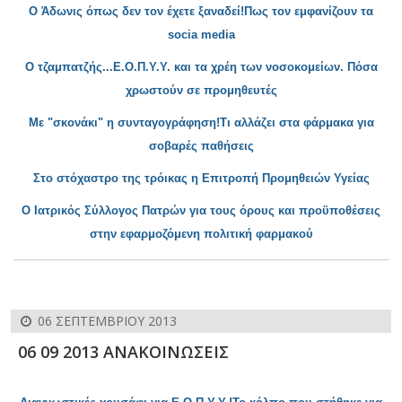
Ο Άδωνις όπως δεν τον έχετε ξαναδεί!Πως τον εμφαν
ίζουν τα
socia media
Ο τζαμπατζής...Ε.Ο.Π.Υ
.Υ. και τα χρέη των νοσοκομείων. Πόσα
χρωστούν σε προμηθευτές
Με "σκονάκι" η συνταγογράφη
ση!Τι αλλάζει στα φάρμακα για
σοβαρές παθήσεις
Στο στόχαστρο της τρόικας η Επιτροπή Προμηθε
ιών Υγείας
Ο Ιατρικός Σύλλογος Πατρών για τους όρους και προϋποθέσεις
στην εφα
ρμοζόμενη πολιτική φαρμακού
06 ΣΕΠΤΕΜΒΡΊΟΥ 2013
06 09 2013 ΑΝΑΚΟΙΝΩΣΕΙΣ