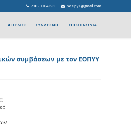
210 - 3304298
posipy1@gmail.com
ΑΓΓΕΛΙΕΣ
ΣΥΝΔΕΣΜΟΙ
ΕΠΙΚΟΙΝΩΝΙΑ
γικών συμβάσεων με τον ΕΟΠΥΥ
να
κό
ρων