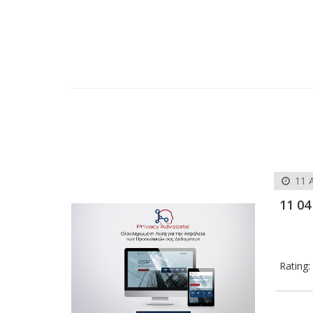
11 
11 0
Rating: