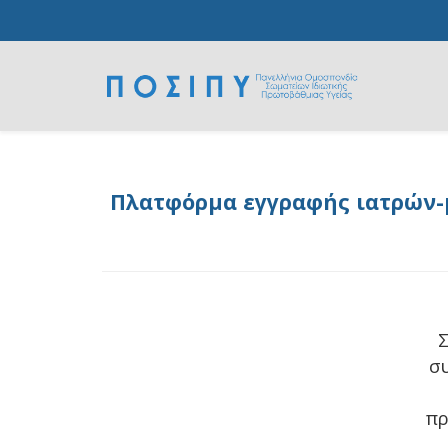
Πλατφόρμα εγγραφής ιατρών-μ
Σ
σ
πρ