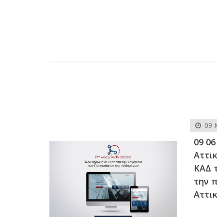
09 
09 06
Αττικ
ΚΑΔ 
την 
Αττι