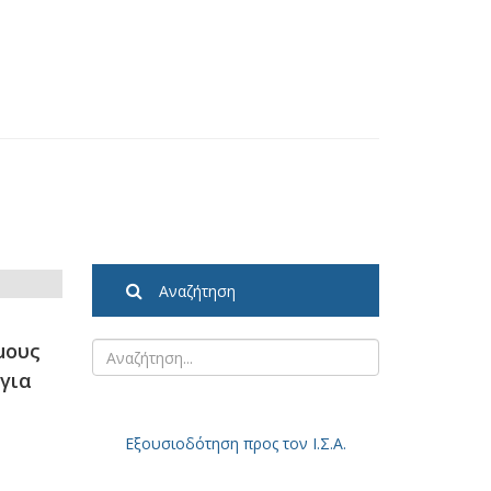
Αναζήτηση
μους
για
Εξουσιοδότηση
προς τον Ι.Σ.Α.