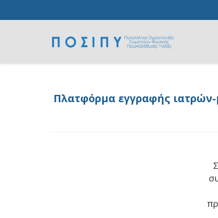
Πλατφόρμα εγγραφής ιατρών-μ
Σ
σ
πρ