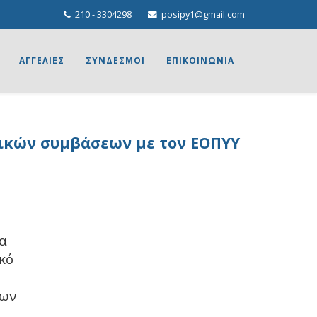
210 - 3304298
posipy1@gmail.com
ΑΓΓΕΛΙΕΣ
ΣΥΝΔΕΣΜΟΙ
ΕΠΙΚΟΙΝΩΝΙΑ
γικών συμβάσεων με τον ΕΟΠΥΥ
να
κό
ρων