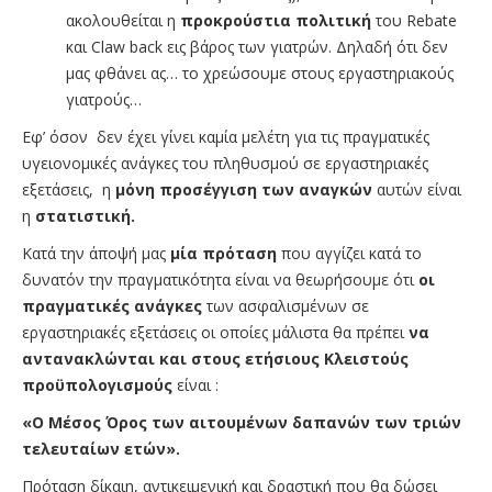
ακολουθείται η
προκρούστια πολιτική
του Rebate
και Claw back εις βάρος των γιατρών. Δηλαδή ότι δεν
μας φθάνει ας… το χρεώσουμε στους εργαστηριακούς
γιατρούς…
Εφ’ όσον δεν έχει γίνει καμία μελέτη για τις πραγματικές
υγειονομικές ανάγκες του πληθυσμού σε εργαστηριακές
εξετάσεις, η
μόνη προσέγγιση των αναγκών
αυτών είναι
η
στατιστική.
Κατά την άποψή μας
μία πρόταση
που αγγίζει κατά το
δυνατόν την πραγματικότητα είναι να θεωρήσουμε ότι
οι
πραγματικές ανάγκες
των ασφαλισμένων σε
εργαστηριακές εξετάσεις οι οποίες μάλιστα θα πρέπει
να
αντανακλώνται και στους ετήσιους Κλειστούς
προϋπολογισμούς
είναι :
«Ο Μέσος Όρος των αιτουμένων δαπανών των τριών
τελευταίων ετών».
Πρόταση δίκαιη, αντικειμενική και δραστική που θα δώσει