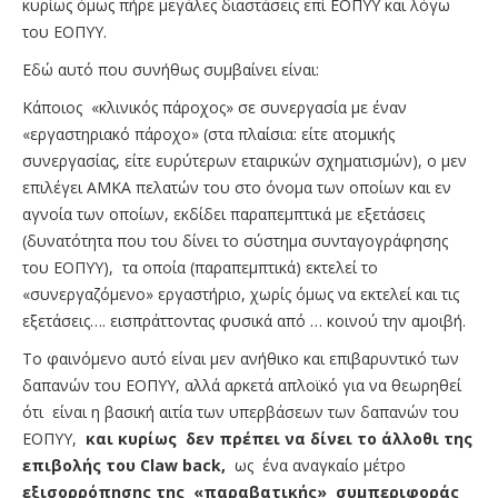
κυρίως όμως πήρε μεγάλες διαστάσεις επί ΕΟΠΥΥ και λόγω
του ΕΟΠΥΥ.
Εδώ αυτό που συνήθως συμβαίνει είναι:
Κάποιος «κλινικός πάροχος» σε συνεργασία με έναν
«εργαστηριακό πάροχο» (στα πλαίσια: είτε ατομικής
συνεργασίας, είτε ευρύτερων εταιρικών σχηματισμών), ο μεν
επιλέγει ΑΜΚΑ πελατών του στο όνομα των οποίων και εν
αγνοία των οποίων, εκδίδει παραπεμπτικά με εξετάσεις
(δυνατότητα που του δίνει το σύστημα συνταγογράφησης
του ΕΟΠΥΥ), τα οποία (παραπεμπτικά) εκτελεί το
«συνεργαζόμενο» εργαστήριο, χωρίς όμως να εκτελεί και τις
εξετάσεις…. εισπράττοντας φυσικά από … κοινού την αμοιβή.
Το φαινόμενο αυτό είναι μεν ανήθικο και επιβαρυντικό των
δαπανών του ΕΟΠΥΥ, αλλά αρκετά απλοϊκό για να θεωρηθεί
ότι είναι η βασική αιτία των υπερβάσεων των δαπανών του
ΕΟΠΥΥ,
και κυρίως
δεν πρέπει να δίνει το άλλοθι της
επιβολής του
Claw
back
,
ως ένα αναγκαίο μέτρο
εξισορρόπησης της «παραβατικής» συμπεριφοράς