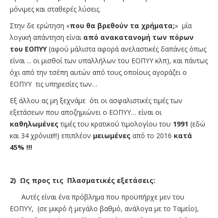
μόνιμες και σταθερές λύσεις.
Στην δε ερώτηση «
που θα βρεθούν τα χρήματα;
» μία
λογική απάντηση είναι
από ανακατανομή των πόρων
του ΕΟΠΥΥ
(αφού μάλιστα αφορά ανελαστικές δαπάνες όπως
είναι ... οι μισθοί των υπαλλήλων του ΕΟΠΥΥ κλπ), και πάντως
όχι από την τσέπη αυτών από τους οποίους αγοράζει ο
ΕΟΠΥΥ τις υπηρεσίες των…
Εξ άλλου ας μη ξεχνάμε ότι οι ασφαλιστικές τιμές των
εξετάσεων που αποζημιώνει ο ΕΟΠΥΥ… είναι οι
καθηλωμένες
τιμές του κρατικού τιμολογίου του
1991
(εδώ
και 34 χρόνια!!!) επιπλέον
μειωμένες
από το 2016
κατά
45% !!!
2) Ως προς τις Πλασματικές εξετάσεις:
Αυτές είναι ένα πρόβλημα που προϋπήρχε μεν του
ΕΟΠΥΥ, (σε μικρό ή μεγάλο βαθμό, ανάλογα με το Ταμείο),