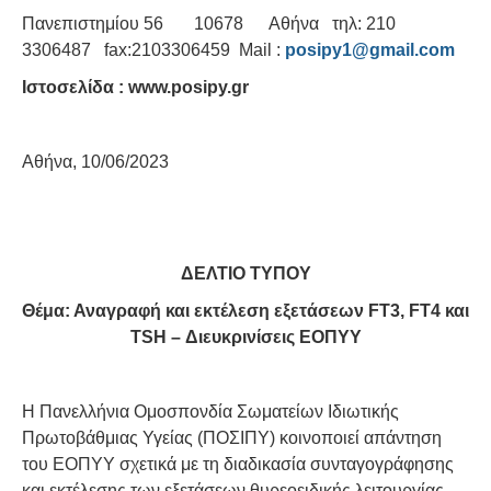
Πανεπιστημίου 56 10678 Αθήνα τηλ: 210
3306487 fax:2103306459 Mail :
posipy
1@
gmail
.
com
Ιστοσελίδα :
www.posipy.gr
Αθήνα, 10/06/2023
ΔΕΛΤΙΟ ΤΥΠΟΥ
Θέμα: Αναγραφή και εκτέλεση εξετάσεων
FT
3,
FT
4 και
TSH
– Διευκρινίσεις ΕΟΠΥΥ
Η Πανελλήνια Ομοσπονδία Σωματείων Ιδιωτικής
Πρωτοβάθμιας Υγείας (ΠΟΣΙΠΥ) κοινοποιεί απάντηση
του ΕΟΠΥΥ σχετικά με τη διαδικασία συνταγογράφησης
και εκτέλεσης των εξετάσεων θυρεοειδικής λειτουργίας