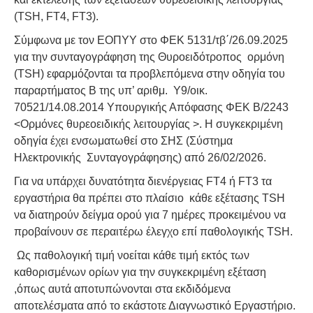
(TSH, FT4, FT3).
Σύμφωνα με τον ΕΟΠΥΥ στο ΦΕΚ 5131/τβ΄/26.09.2025
για την συνταγογράφηση της Θυροειδότροπος ορμόνη
(TSH) εφαρμόζονται τα προβλεπόμενα στην οδηγία του
παραρτήματος Β της υπ’ αριθμ. Υ9/οικ.
70521/14.08.2014 Υπουργικής Απόφασης ΦΕΚ Β/2243
<Ορμόνες θυρεοειδικής λειτουργίας >. Η συγκεκριμένη
οδηγία έχει ενσωματωθεί στο ΣΗΣ (Σύστημα
Ηλεκτρονικής Συνταγογράφησης) από 26/02/2026.
Για να υπάρχει δυνατότητα διενέργειας FT4 ή FT3 τα
εργαστήρια θα πρέπει στο πλαίσιο κάθε εξέτασης TSH
να διατηρούν δείγμα ορού για 7 ημέρες προκειμένου να
προβαίνουν σε περαιτέρω έλεγχο επί παθολογικής TSH.
Ως παθολογική τιμή νοείται κάθε τιμή εκτός των
καθορισμένων ορίων για την συγκεκριμένη εξέταση
,όπως αυτά αποτυπώνονται στα εκδιδόμενα
αποτελέσματα από το εκάστοτε Διαγνωστικό Εργαστήριο.