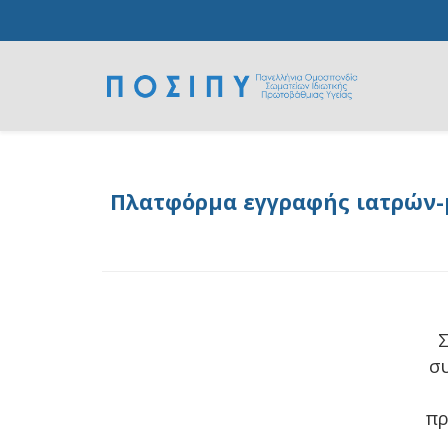
Πλατφόρμα εγγραφής ιατρών-μ
Σ
σ
πρ