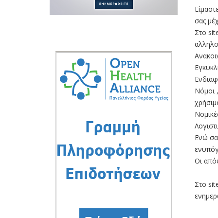
Είμαστ
σας μέ
Στο sit
αλληλο
Ανακοι
Εγκυκλ
Ενδιαφ
Νόμοι 
χρήσιμ
Νομικέ
Λογιστ
Ενώ σα
ενυπόγ
Οι απόψ
Στο sit
ενημερ