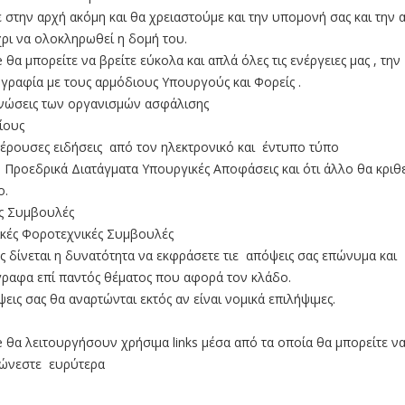
ε στην αρχή ακόμη και θα χρειαστούμε και την υπομονή σας και την 
χρι να ολοκληρωθεί η δομή του.
e θα μπορείτε να βρείτε εύκολα και απλά όλες τις ενέργειες μας , την
γραφία με τους αρμόδιους Υπουργούς και Φορείς .
νώσεις των οργανισμών ασφάλισης
ίους
έρουσες ειδήσεις από τον ηλεκτρονικό και έντυπο τύπο
, Προεδρικά Διατάγματα Υπουργικές Αποφάσεις και ότι άλλο θα κριθε
ο.
ς Συμβουλές
ικές Φοροτεχνικές Συμβουλές
ς δίνεται η δυνατότητα να εκφράσετε τιε απόψεις σας επώνυμα και
ραφα επί παντός θέματος που αφορά τον κλάδο.
εις σας θα αναρτώνται εκτός αν είναι νομικά επιλήψιμες.
e θα λειτουργήσουν χρήσιμα links μέσα από τα οποία θα μπορείτε ν
ώνεστε ευρύτερα