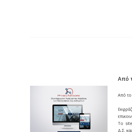
Από 
Από το
Εκφράζ
επικοιν
Το sit
Δ.Σ. κ