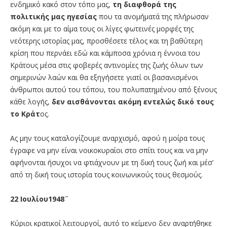
ενδημικό κακό στον τόπο μας,
τη διαφθορά της
πολιτικής μας ηγεσίας
που τα ανομήματά της πλήρωσαν
ακόμη και με το αίμα τους οι λίγες φωτεινές μορφές της
νεότερης ιστορίας μας, προσθέσετε τέλος και τη βαθύτερη
κρίση που περνάει εδώ και κάμποσα χρόνια η έννοια του
Κράτους μέσα στις φοβερές αντινομίες της ζωής όλων των
σημερινών λαών και θα εξηγήσετε γιατί οι βασανισμένοι
άνθρωποι αυτού του τόπου, του πολυπατημένου από ξένους
κάθε λογής,
δεν αισθάνονται ακόμη εντελώς δικό τους
το Κράτ
ος.
Ας μην τους καταλογίζουμε αναρχισμό, αφού η μοίρα τους
έγραφε να μην είναι νοικοκυραίοι στο σπίτι τους και να μην
αφήνονται ήσυχοι να φτιάχνουν με τη δική τους ζωή και μέσ’
από τη δική τους ιστορία τους κοινωνικούς τους θεσμούς.
22 Ιουλίου1948¨
Κύριοι κρατικοί λειτουργοί, αυτό το κείμενο δεν αναρτήθηκε