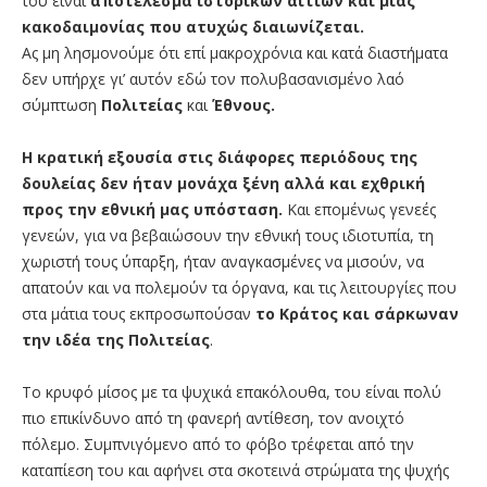
του είναι
αποτέλεσμα ιστορικών αιτίων και μιας
κακοδαιμονίας που ατυχώς διαιωνίζεται.
Ας μη λησμονούμε ότι επί μακροχρόνια και κατά διαστήματα
δεν υπήρχε γι’ αυτόν εδώ τον πολυβασανισμένο λαό
σύμπτωση
Πολιτείας
και
Έθνους.
Η κρατική εξουσία στις διάφορες περιόδους της
δουλείας δεν ήταν μονάχα ξένη αλλά και εχθρική
προς την εθνική μας υπόσταση.
Και επομένως γενεές
γενεών, για να βεβαιώσουν την εθνική τους ιδιοτυπία, τη
χωριστή τους ύπαρξη, ήταν αναγκασμένες να μισούν, να
απατούν και να πολεμούν τα όργανα, και τις λειτουργίες που
στα μάτια τους εκπροσωπούσαν
το Κράτος και σάρκωναν
την ιδέα της Πολιτείας
.
Το κρυφό μίσος με τα ψυχικά επακόλουθα, του είναι πολύ
πιο επικίνδυνο από τη φανερή αντίθεση, τον ανοιχτό
πόλεμο. Συμπνιγόμενο από το φόβο τρέφεται από την
καταπίεση του και αφήνει στα σκοτεινά στρώματα της ψυχής