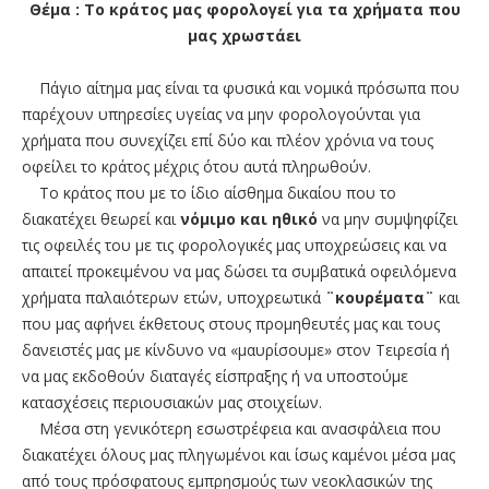
Θέμα : Το κράτος μας φορολογεί για τα χρήματα που
μας χρωστάει
Πάγιο αίτημα μας είναι τα φυσικά και νομικά πρόσωπα που
παρέχουν υπηρεσίες υγείας να μην φορολογούνται για
χρήματα που συνεχίζει επί δύο και πλέον χρόνια να τους
οφείλει το κράτος μέχρις ότου αυτά πληρωθούν.
Το κράτος που με το ίδιο αίσθημα δικαίου που το
διακατέχει θεωρεί και
νόμιμο και ηθικό
να μην συμψηφίζει
τις οφειλές του με τις φορολογικές μας υποχρεώσεις και να
απαιτεί προκειμένου να μας δώσει τα συμβατικά οφειλόμενα
χρήματα παλαιότερων ετών, υποχρεωτικά
¨κουρέματα¨
και
που μας αφήνει έκθετους στους προμηθευτές μας και τους
δανειστές μας με κίνδυνο να «μαυρίσουμε» στον Τειρεσία ή
να μας εκδοθούν διαταγές είσπραξης ή να υποστούμε
κατασχέσεις περιουσιακών μας στοιχείων.
Μέσα στη γενικότερη εσωστρέφεια και ανασφάλεια που
διακατέχει όλους μας πληγωμένοι και ίσως καμένοι μέσα μας
από τους πρόσφατους εμπρησμούς των νεοκλασικών της