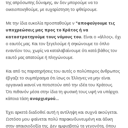
της απρόσωπης δύναμης, αν δεν μπορούμε να το
οικειοποιηθούμε, με ευχαρίστηση το φθείρουμε.
Με την ίδια ευκολία προσπαθούμε ν
"αποφεύγουμε τις
υποχρεώσεις μας προς το Κράτος ή να
καταστρατηγούμε τους νόμους του.
Είναι ο «άλλος», όχι
ο εαυτός μας. Και τον ξεγελούμε ή σηκώνουμε το όπλο
εναντίον του, χωρίς να καταλαβαίνουμε ότι κατά βάθος τον
εαυτό μας απατούμε ή πληγώνουμε.
Και από τις παρατηρήσεις του αυτές ο πολύπειρος άνθρωπος
έβγαζε το συμπέρασμα ότι ίσως οι Έλληνες να μην είναι
οργανικά ικανοί να ποτιστούν από την ιδέα του Κράτους.
Ότι πιθανόν μέσα στην ίδια τη φυσική τους υφή να υπάρχει
κάποια τάση
αναρχισμού…
Έχει αρκετά διαδοθεί αυτή η αντίληψη και συχνά ακούγεται.
Ωστόσο μου φαίνεται πολύ παρακινδυνευμένη και άδικη
στην απαισιοδοξία της. Δεν αμφισβητώ τα γεγονότα, όπου