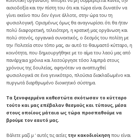
κοινοτική οργάνωση. Μπορεί να μη συμμερίζεται κανείς την
αισιοδοξία και την πίστη του ότι και τώρα είναι δυνατόν να
γίνει εκείνο που δεν έγινε άλλοτε, στην ώρα του τη
φυσιολογική. Ορισμένως όμως θα αναγνωρίσει ότι θα ήταν
πολύ διαφορετική, τελειότερη, η κρατική μας οργάνωση και
πολύ στενός, οργανικά συνεκτικός, ο δεσμός του πολίτη με
την Πολιτεία στον τόπο μας, αν αυτό το θαυμαστό κύτταρο, η
κοινότητα, που δημιουργήθηκε με το αίμα του λαού μας από
πανάρχαια χρόνια και λειτούργησε τόσο λαμπρά στους
χρόνους της δουλείας, αφηνόταν να αναπτυχθεί
φυσιολογικά σε ένα γενικότερο, πλούσια διακλαδωμένο και
πυργωτά διαρθρωμένο διοικητικό σύστημα.
Τα ξενοφερμένα καθεστώτα σκότωσαν το κύτταρο
τούτο και μας επέβαλαν θεσμούς και τύπους, μέσα
στους οποίους μάταια ως τώρα προσπαθούμε να
βρούμε τον εαυτό μας.
Βάλετε μαζί μ ‘ αυτές τις αιτίες
την κακοδιοίκηση
που είναι