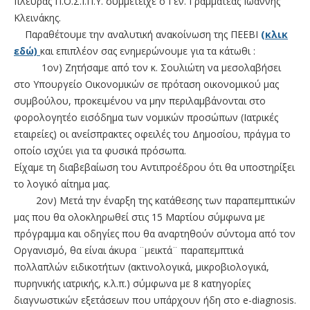
πλευράς Π.Ο.Σ.Ι.Π.Υ. συμμετείχε ο Γεν. Γραμματέας Ιωάννης
Κλεινάκης.
Παραθέτουμε την αναλυτική ανακοίνωση της ΠΕΕΒΙ
(κλικ
εδώ)
και επιπλέον σας ενημερώνουμε για τα κάτωθι :
1ον) Ζητήσαμε από τον κ. Σουλιώτη να μεσολαβήσει
στο Υπουργείο Οικονομικών σε πρόταση οικονομικού μας
συμβούλου, προκειμένου να μην περιλαμβάνονται στο
φορολογητέο εισόδημα των νομικών προσώπων (Ιατρικές
εταιρείες) οι ανείσπρακτες οφειλές του Δημοσίου, πράγμα το
οποίο ισχύει για τα φυσικά πρόσωπα.
Είχαμε τη διαβεβαίωση του Αντιπροέδρου ότι θα υποστηρίξει
το λογικό αίτημα μας.
2ον) Μετά την έναρξη της κατάθεσης των παραπεμπτικών
μας που θα ολοκληρωθεί στις 15 Μαρτίου σύμφωνα με
πρόγραμμα και οδηγίες που θα αναρτηθούν σύντομα από τον
Οργανισμό, θα είναι άκυρα ¨μεικτά¨ παραπεμπτικά
πολλαπλών ειδικοτήτων (ακτινολογικά, μικροβιολογικά,
πυρηνικής ιατρικής, κ.λ.π.) σύμφωνα με 8 κατηγορίες
διαγνωστικών εξετάσεων που υπάρχουν ήδη στο e-diagnosis.