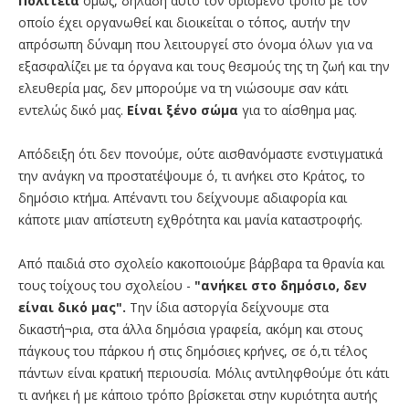
Πολιτεία
όμως, δηλαδή αυτό τον ορισμένο τρόπο με τον
οποίο έχει οργανωθεί και διοικείται ο τόπος, αυτήν την
απρόσωπη δύναμη που λειτουργεί στο όνομα όλων για να
εξασφαλίζει με τα όργανα και τους θεσμούς της τη ζωή και την
ελευθερία μας, δεν μπορούμε να τη νιώσουμε σαν κάτι
εντελώς δικό μας.
Είναι ξένο σώμα
για το αίσθημα μας.
Απόδειξη ότι δεν πονούμε, ούτε αισθανόμαστε ενστιγματικά
την ανάγκη να προστατέψουμε ό, τι ανήκει στο Κράτος, το
δημόσιο κτήμα. Απέναντι του δείχνουμε αδιαφορία και
κάποτε μιαν απίστευτη εχθρότητα και μανία καταστροφής.
Από παιδιά στο σχολείο κακοποιούμε βάρβαρα τα θρανία και
τους τοίχους του σχολείου -
"ανήκει στο
δημόσιο, δεν
είναι δικό μας".
Την ίδια αστοργία δείχνουμε στα
δικαστή¬ρια, στα άλλα δημόσια γραφεία, ακόμη και στους
πάγκους του πάρκου ή στις δημόσιες κρήνες, σε ό,τι τέλος
πάντων είναι κρατική περιουσία. Μόλις αντιληφθούμε ότι κάτι
τι ανήκει ή με κάποιο τρόπο βρίσκεται στην κυριότητα αυτής