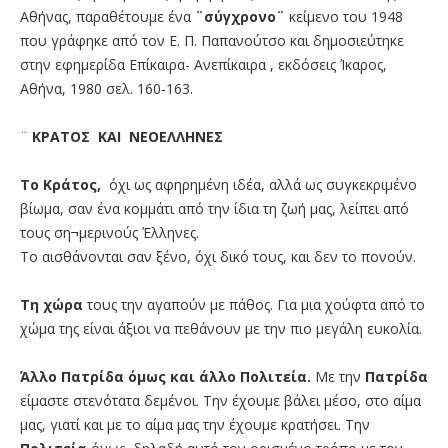
Αθήνας, παραθέτουμε ένα
¨σύγχρονο¨
κείμενο του 1948
που γράφηκε από τον Ε. Π. Παπανούτσο και δημοσιεύτηκε
στην εφημερίδα Επίκαιρα- Ανεπίκαιρα , εκδόσεις Ίκαρος,
Αθήνα, 1980 σελ. 160-163.
¨
ΚΡΑΤΟΣ ΚΑΙ ΝΕΟΕΛΛΗΝΕΣ
Το Κράτος,
όχι ως αφηρημένη ιδέα, αλλά ως συγκεκριμένο
βίωμα, σαν ένα κομμάτι από την ίδια τη ζωή μας, λείπει από
τους ση¬μερινούς Έλληνες.
Το αισθάνονται σαν ξένο, όχι δικό τους, και δεν το πονούν.
Τη χώρα
τους την αγαπούν με πάθος. Για μια χούφτα από το
χώμα της είναι άξιοι να πεθάνουν με την πιο μεγάλη ευκολία.
Άλλο Πατρίδα όμως και άλλο Πολιτεία.
Με την
Πατρίδα
είμαστε στενότατα δεμένοι. Την έχουμε βάλει μέσο, στο αίμα
μας, γιατί και με το αίμα μας την έχουμε κρατήσει. Την