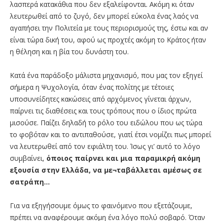
λασπερά κατακάθια που δεν εξαλείφονται. Ακόμη κι όταν
λευτερωθεί από το ζυγό, δεν μπορεί εύκολα ένας λαός να
αγαπήσει την Πολιτεία με τους περιορισμούς της, έστω και αν
είναι τώρα δική του, αφού ως προχτές ακόμη το Κράτος ήταν
η θέληση και η βία του δυνάστη του.
Κατά ένα παράδοξο μάλιστα μηχανισμό, που μας τον εξηγεί
σήμερα η Ψυχολογία, όταν ένας πολίτης με τέτοιες
υποσυνείδητες κακώσεις από αρχόμενος γίνεται άρχων,
παίρνει τις διαθέσεις και τους τρόπους που ο ίδιος πρώτα
μισούσε. Παίζει δηλαδή το ρόλο του ειδώλου που ως τώρα
το φοβόταν και το αντιπαθούσε, γιατί έτσι νομίζει πως μπορεί
να λευτερωθεί από τον εφιάλτη του. Ίσως γι’ αυτό το λόγο
συμβαίνει,
όποιος παίρνει και μια παραμικρή ακόμη
εξουσία στην Ελλάδα, να με¬ταβάλλεται αμέσως σε
σατράπη…
Για να εξηγήσουμε όμως το φαινόμενο που εξετάζουμε,
πρέπει να αναφέρουμε ακόμη ένα λόγο πολύ σοβαρό. Όταν