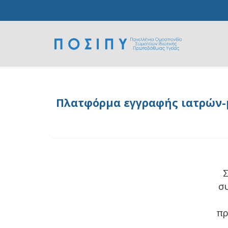
Πλατφόρμα εγγραφής ιατρών-μ
Σ
σ
πρ