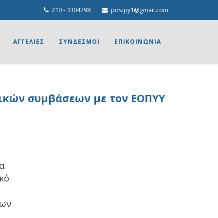
210 - 3304298
posipy1@gmail.com
ΑΓΓΕΛΙΕΣ
ΣΥΝΔΕΣΜΟΙ
ΕΠΙΚΟΙΝΩΝΙΑ
γικών συμβάσεων με τον ΕΟΠΥΥ
να
κό
ρων