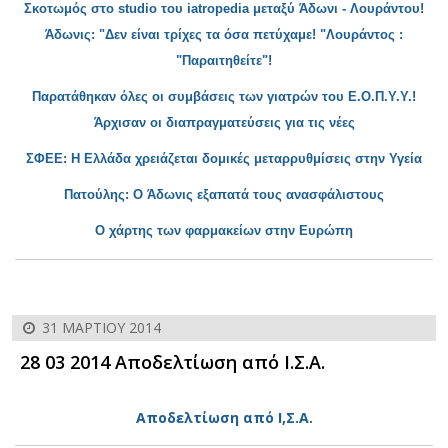
Σκοτ
ωμός στο studio του iatropedia μεταξύ Άδωνι - Λουράντου!
Άδωνις: "Δεν είναι τρίχες τα όσα πετύχαμε! "Λουράντος :
"Παραιτηθείτε"!
Παρατ
άθηκαν όλες οι συμβάσεις των γιατρών του Ε.Ο.Π.Υ.Υ.!
Άρχισαν οι διαπραγματεύσεις για τις νέες
ΣΦΕΕ
: Η Ελλάδα χρειάζεται δομικές μεταρρυθμίσεις στην Υγεία
Πατούλης
: Ο Άδωνις εξαπατά τους ανασφάλιστους
Ο χάρτης των φαρμακείων στην Ευρώπη
31 ΜΑΡΤΊΟΥ 2014
28 03 2014 Αποδελτίωση από Ι.Σ.Α.
Αποδελτίωση από Ι,Σ.Α.