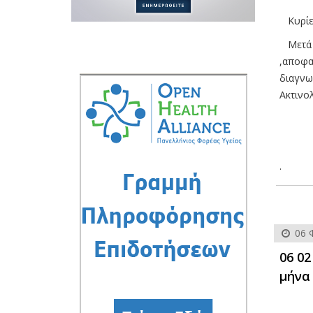
Κυρίες
Μετά α
,αποφα
διαγνω
Ακτινο
.
06 
06 02
μήνα 