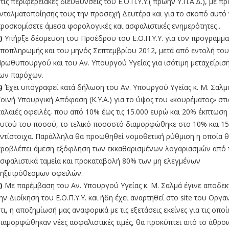
τις περιφερειακές διευθύνσεις του Ε.Ο.Π.Υ.Υ.( πρώην Υ.Π.Α.Δ.), με π
νταλματοποίησης τους την προσεχή Δευτέρα και για το σκοπό αυτό
ροσκομίσετε άμεσα φορολογικές και ασφαλιστικές ενημερότητες .
)
Υπήρξε δέσμευση του Προέδρου του Ε.Ο.Π.Υ.Υ. για τον προγραμμα
ποπληρωμής και του μηνός Σεπτεμβρίου 2012, μετά από εντολή του
ρωθυπουργού και του Αν. Υπουργού Υγείας για ισότιμη μεταχείρισ
ων παρόχων.
)
Έχει υπογραφεί κατά δήλωση του Αν. Υπουργού Υγείας κ. Μ. Σαλμά
οινή Υπουργική Απόφαση (Κ.Υ.Α.) για το ύψος του «κουρέματος» στι
αλαιές οφειλές, που από 10% έως τις 15.000 ευρώ και 20% έκπτωση
υτού του ποσού, το τελικό ποσοστό διαμορφώθηκε στο 10% και 1
ντίστοιχα. Παράλληλα θα προωθηθεί νομοθετική ρύθμιση η οποία 
ροβλέπει άμεση εξόφληση των εκκαθαρισμένων λογαριασμών από 
σφαλιστικά ταμεία και προκαταβολή 80% των μη ελεγμένων
ηξιπρόθεσμων οφειλών.
)
Με παρέμβαση του Αν. Υπουργού Υγείας κ. Μ. Σαλμά έγινε αποδεκ
ην Διοίκηση του Ε.Ο.Π.Υ.Υ. και ήδη έχει αναρτηθεί στο site του Οργ
τι, η αποζημίωσή μας αναφορικά με τις εξετάσεις εκείνες για τις οποί
ιαμορφώθηκαν νέες ασφαλιστικές τιμές, θα προκύπτει από το άθροι