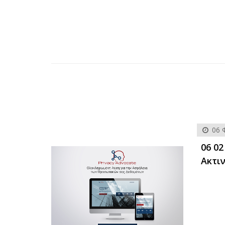
06 
06 0
Ακτι