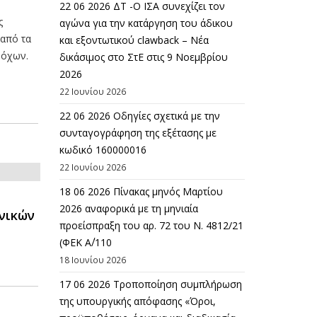
22 06 2026 ΔΤ -Ο ΙΣΑ συνεχίζει τον
ς
αγώνα για την κατάργηση του άδικου
 από τα
και εξοντωτικού clawback – Νέα
ρόχων.
δικάσιμος στο ΣτΕ στις 9 Νοεμβρίου
2026
22 Ιουνίου 2026
22 06 2026 Οδηγίες σχετικά με την
συνταγογράφηση της εξέτασης με
κωδικό 160000016
22 Ιουνίου 2026
18 06 2026 Πίνακας μηνός Μαρτίου
2026 αναφορικά με τη μηνιαία
ινικών
προείσπραξη του αρ. 72 του Ν. 4812/21
(ΦΕΚ Α΄/110
18 Ιουνίου 2026
17 06 2026 Τροποποίηση συμπλήρωση
της υπουργικής απόφασης «Όροι,