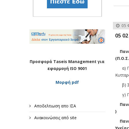
05 
05 0
Πανελ
(Π.Ο.Σ.
Προσφορά Taseis Management για
α) Παν
εφαρμογή ISO 9001
Κυττα
Μορφή pdf
β) Σύν
γ) Παν
Πανελ
Αποδελτιωση απο ΙΣΑ
)
Ανακοινώσεις από site
Πανελ
Υγείας 