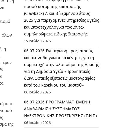
ροοπτική
ποσού αυτόματης επιστροφής
 να
(Clawback) A΄ και Β΄ Εξαμήνου έτους
2025 για παρεχόμενες υπηρεσίες υγείας
τισμό
και ιατροτεχνολογικά προϊόντα-
συμπληρώματα ειδικής διατροφής.
η όλων
15 Ιουλίου 2026
, η
06 07 2026 Eνημέρωση προς ιατρούς
ς
και ακτινοδιαγνωστικά κέντρα , για τη
 πέραν
συμμετοχή στην υλοποίηση της Δράσης
5%
για τη Δημόσια Υγεία «Προληπτικές
θα
διαγνωστικές εξετάσεις μαστογραφίας
τα
κατά του καρκίνου του μαστού»
06 Ιουλίου 2026
06 07 2026 ΠΡΟΓΡΑΜΜΑΤΙΣΜΕΝΗ
τή από
ΑΝΑΒΑΘΜΙΣΗ ΣΥΣΤΗΜΑΤΟΣ
ανισμού
ΗΛΕΚΤΡΟΝΙΚΗΣ ΠΡΟΕΓΚΡΙΣΗΣ (Σ.Η.Π)
ες
06 Ιουλίου 2026
σμα της