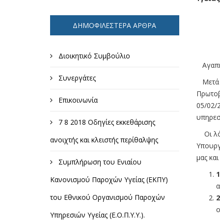
ΔΗΜΟΦΙΛΈΣΤΕΡΑ ΆΡΘΡΑ
Διοικητικό Συμβούλιο
Αγαπη
Συνεργάτες
Μετά α
Πρωτοβ
Επικοινωνία
05/02/
υπηρεσ
7 8 2018 Οδηγίες εκκεθάρισης
Οι λ
ανοιχτής και κλειστής περίθαλψης
Υπουργ
μας και
Συμπλήρωση του Ενιαίου
1
Κανονισμού Παροχών Υγείας (ΕΚΠΥ)
α
του Εθνικού Οργανισμού Παροχών
2
ο
Υπηρεσιών Υγείας (Ε.Ο.Π.Υ.Υ.).