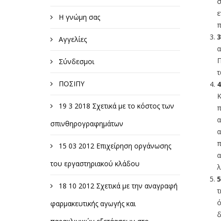
σ
ε
Η γνώμη σας
π
3
Αγγελίες
α
Π
Σύνδεσμοι
τ
ΠΟΣΙΠΥ
4
Κ
19 3 2018 Σχετικά με το κόστος των
π
α
σπινθηρογραφημάτων
α
π
15 03 2012 Επιχείρηση οργάνωσης
α
του εργαστηριακού κλάδου
λ
5
18 10 2012 Σχετικά με την αναγραφή
τ
ό
φαρμακευτικής αγωγής και
δ