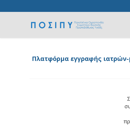
Πλατφόρμα εγγραφής ιατρών-μ
Σ
σ
πρ