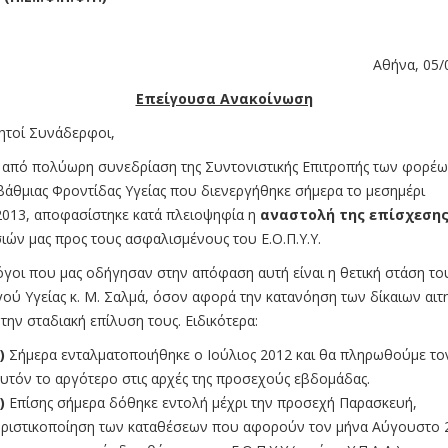
Αθήνα, 05/
Επείγουσα Ανακοίνωση
τοί Συνάδερφοι,
πό πολύωρη συνεδρίαση της Συντονιστικής Επιτροπής των φορέω
άθμιας Φροντίδας Υγείας που διενεργήθηκε σήμερα το μεσημέρι
2013, αποφασίστηκε κατά πλειοψηφία η
αναστολή της επίσχεση
ιών μας προς τους ασφαλισμένους του Ε.Ο.Π.Υ.Υ.
όγοι που μας οδήγησαν στην απόφαση αυτή είναι η θετική στάση το
ού Υγείας κ. Μ. Σαλμά, όσον αφορά την κατανόηση των δίκαιων αι
 την σταδιακή επίλυση τους. Ειδικότερα:
)
Σήμερα ενταλματοποιήθηκε ο Ιούλιος 2012 και θα πληρωθούμε το
υτόν το αργότερο στις αρχές της προσεχούς εβδομάδας.
)
Επίσης σήμερα δόθηκε εντολή μέχρι την προσεχή Παρασκευή,
ριστικοποίηση των καταθέσεων που αφορούν τον μήνα Αύγουστο 