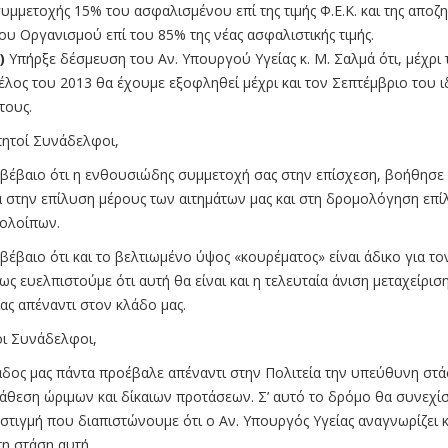
υμμετοχής 15% του ασφαλισμένου επί της τιμής Φ.Ε.Κ. και της αποζ
ου Οργανισμού επί του 85% της νέας ασφαλιστικής τιμής.
)
Υπήρξε δέσμευση του Αν. Υπουργού Υγείας κ. Μ. Σαλμά ότι, μέχρι 
έλος του 2013 θα έχουμε εξοφληθεί μέχρι και τον Σεπτέμβριο του ι
τους.
ητοί Συνάδελφοι,
βέβαιο ότι η ενθουσιώδης συμμετοχή σας στην επίσχεση, βοήθησε 
α στην επίλυση μέρους των αιτημάτων μας και στη δρομολόγηση επί
ολοίπων.
βέβαιο ότι και το βελτιωμένο ύψος «κουρέματος» είναι άδικο για το
ως ευελπιστούμε ότι αυτή θα είναι και η τελευταία άνιση μεταχείριση
ας απέναντι στον κλάδο μας.
 Συνάδελφοι,
ος μας πάντα προέβαλε απέναντι στην Πολιτεία την υπεύθυνη στά
τάθεση ώριμων και δίκαιων προτάσεων. Σ’ αυτό το δρόμο θα συνεχί
 στιγμή που διαπιστώνουμε ότι ο Αν. Υπουργός Υγείας αναγνωρίζει κ
τη στάση αυτή.