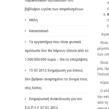
παρακλινικών εξετάασεων στο
σ
τ
βιβλιάριο υγείας των ασφαλισμένων
6
Μέλη
τ
έ
Καταστατικό
Αγαπ
Τα εργαστήρια που είναι φυσικά
Είναι 
μέγιστ
πρόσωπα δεν θα πάρουν τίποτα από το
των υπ
1.500.000.000 ευρώ – Θα το επιτρέψετε;
Είναι 
μας, όμ
15 03 2012 Ενημέρωση για όσους
Πολιτεί
δεν βρήκαν αναρτημένο το όνομα τους
Κύριοι
στις λίστες
Ο κλάδ
την κα
Ενημερωτική Ανακοίνωση για τον
από τη
Ε.Ο.Π.Υ.Υ. 07 01 2012
εκτιμά 