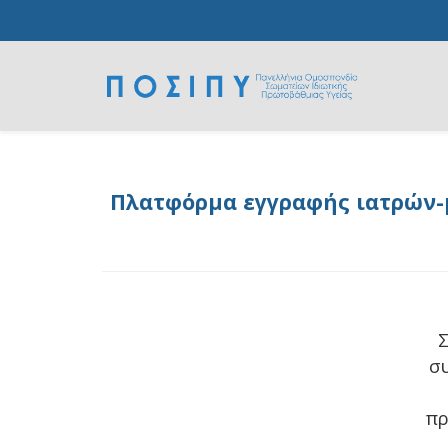
Πλατφόρμα εγγραφής ιατρών-μ
Σ
σ
πρ