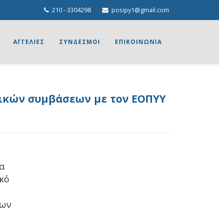
210 - 3304298
posipy1@gmail.com
ΑΓΓΕΛΙΕΣ
ΣΥΝΔΕΣΜΟΙ
ΕΠΙΚΟΙΝΩΝΙΑ
γικών συμβάσεων με τον ΕΟΠΥΥ
να
κό
ρων