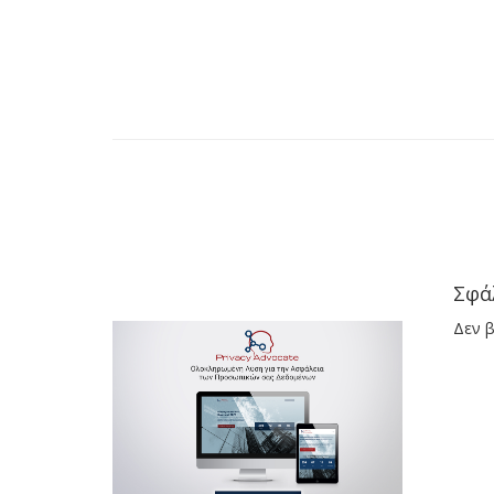
Σφά
Δεν β