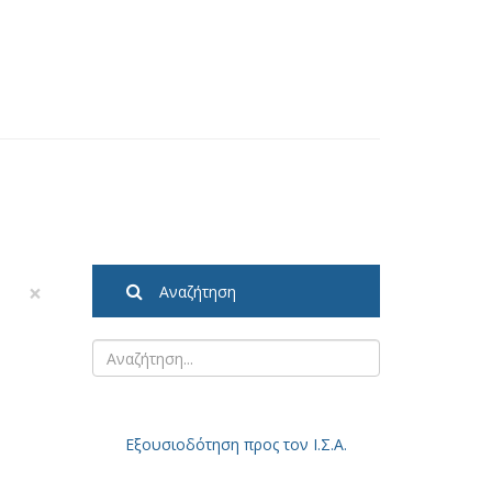
×
Αναζήτηση
Εξουσιοδότηση
προς τον Ι.Σ.Α.