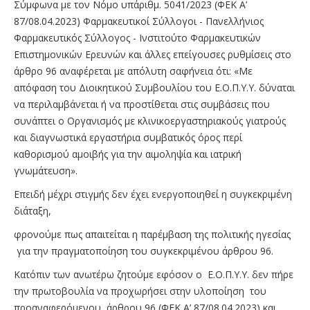
Σύμφωνα με τον Nόμο υπ΄αριθμ. 5041/2023 (ΦΕΚ A’
87/08.04.2023) Φαρμακευτικοί Σύλλογοι - Πανελλήνιος
Φαρμακευτικός Σύλλογος - Ινστιτούτο Φαρμακευτικών
Επιστημονικών Ερευνών και άλλες επείγουσες ρυθμίσεις στο
άρθρο 96 αναφέρεται με απόλυτη σαφήνεια ότι: «Με
απόφαση του Διοικητικού Συμβουλίου του Ε.Ο.Π.Υ.Υ. δύναται
να περιλαμβάνεται ή να προστίθεται στις συμβάσεις που
συνάπτει ο Οργανισμός με κλινικοεργαστηριακούς γιατρούς
και διαγνωστικά εργαστήρια συμβατικός όρος περί
καθορισμού αμοιβής για την αιμοληψία και ιατρική
γνωμάτευση».
Επειδή μέχρι στιγμής δεν έχει ενεργοποιηθεί η συγκεκριμένη
διάταξη,
φρονούμε πως απαιτείται η παρέμβαση της πολιτικής ηγεσίας
για την πραγματοποίηση του συγκεκριμένου άρθρου 96.
Κατόπιν των ανωτέρω ζητούμε εφόσον ο Ε.Ο.Π.Υ.Υ. δεν πήρε
την πρωτοβουλία να προχωρήσει στην υλοποίηση του
προαναφερόμενου άρθρου 96 (ΦΕΚ A’ 87/08.04.2023) και