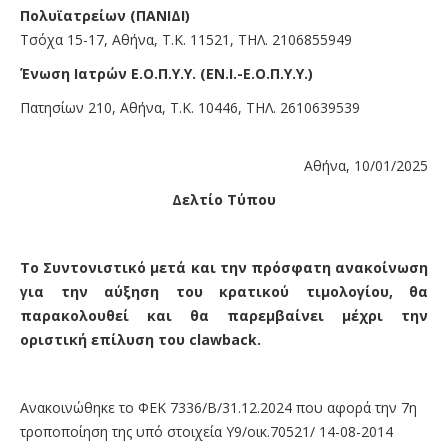
Πολυϊατρείων (ΠΑΝΙΔΙ)
Τσόχα 15-17, Αθήνα, Τ.Κ. 11521, ΤΗΛ. 2106855949
Ένωση Ιατρών Ε.Ο.Π.Υ.Υ. (ΕΝ.Ι.-Ε.Ο.Π.Υ.Υ.)
Πατησίων 210, Αθήνα, Τ.Κ. 10446, ΤΗΛ. 2610639539
Αθήνα, 10/01/2025
Δελτίο Τύπου
Το Συντονιστικό μετά και την πρόσφατη ανακοίνωση
για την αύξηση του κρατικού τιμολογίου, θα
παρακολουθεί και θα παρεμβαίνει μέχρι την
οριστική επίλυση του
clawback
.
Ανακοινώθηκε το ΦΕΚ 7336/Β/31.12.2024 που αφορά την 7η
τροποποίηση της υπό στοιχεία Υ9/οικ.70521/ 14-08-2014