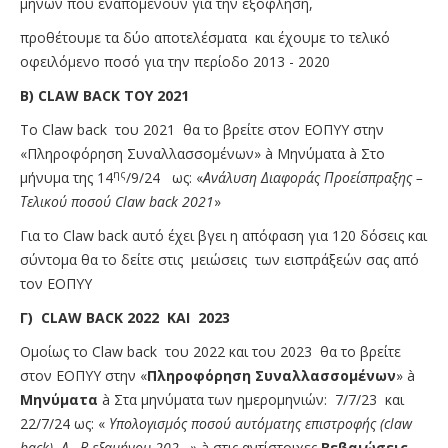
μηνών που εναπομένουν για την εξόφληση,
προθέτουμε τα δύο αποτελέσματα και έχουμε το τελικό
οφειλόμενο ποσό για την περίοδο 2013 - 2020
Β)
CLAW
BACK
TOY
2021
Το Claw back του 2021 θα το βρείτε στον ΕΟΠΥΥ στην
«Πληροφόρηση Συναλλασσομένων» à Μηνύματα à Στο
ης
μήνυμα της 14
/9/24 ως: «
Ανάλυση Διαφοράς Προείσπραξης –
Τελικού ποσού
Claw
back
2021
»
Για το Claw back αυτό έχει βγει η απόφαση για 120 δόσεις και
σύντομα θα το δείτε στις μειώσεις των εισπράξεών σας από
τον ΕΟΠΥΥ
Γ)
CLAW
BACK
2022
KAI
2023
Ομοίως το Claw back του 2022 και του 2023 θα το βρείτε
στον ΕΟΠΥΥ στην «
Πληροφόρηση Συναλλασσομένων
» à
Μηνύματα
à Στα μηνύματα των ημερομηνιών: 7/7/23 και
22/7/24 ως: «
Υπολογισμός ποσού αυτόματης επιστροφής (
claw
back
) Α…Β εξαμήνου 202…
» à στις αντίστοιχες
Βεβαιώσεις
.